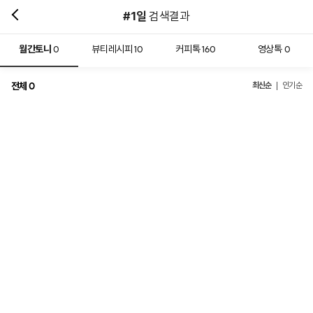
#1일
검색결과
월간토니
뷰티레시피
커피톡
영상톡
0
10
160
0
전체
최신순
0
인기순