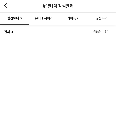
#1일1팩
검색결과
월간토니
뷰티레시피
커피톡
영상톡
0
8
7
0
전체
최신순
0
인기순