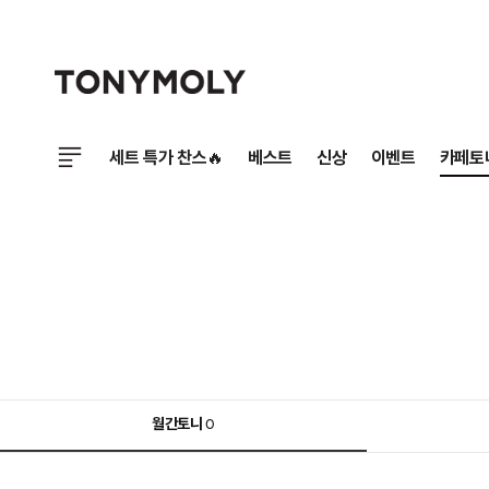
세트 특가 찬스🔥
베스트
신상
이벤트
카페토
월간토니
0