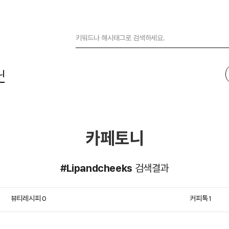
니
카페토니
#Lipandcheeks
검색결과
뷰티레시피
커피톡
0
1