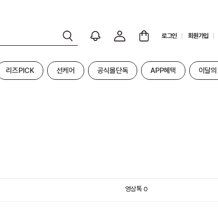
로그인
회원가입
리즈PICK
선케어
공식몰단독
APP혜택
이달의
영상톡
0