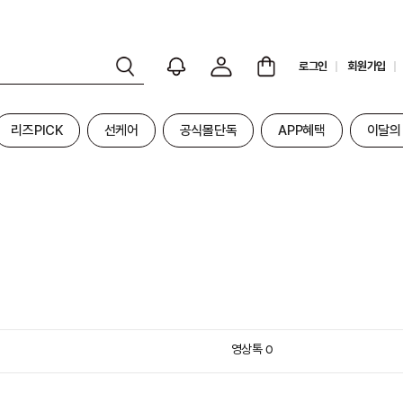
로그인
회원가입
리즈PICK
선케어
공식몰단독
APP혜택
이달의
영상톡
0