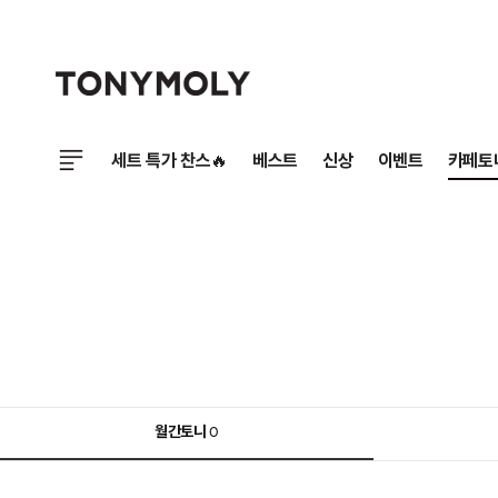
세트 특가 찬스🔥
베스트
신상
이벤트
카페토
월간토니
0