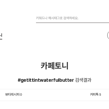
니
카페토니
#getittintwaterfulbutter
검색결과
뷰티레시피
커피톡
0
5