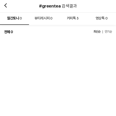
#greentea
검색결과
월간토니
뷰티레시피
커피톡
영상톡
0
0
3
0
전체
최신순
0
인기순