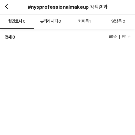
#nyxprofessionalmakeup
검색결과
월간토니
뷰티레시피
커피톡
영상톡
0
0
1
0
전체
최신순
0
인기순