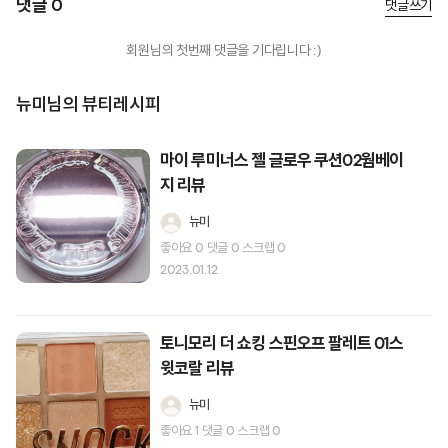
댓글 0
댓글쓰기
회원님의 첫번째 댓글을 기다립니다 :)
뉴미님의 뷰티레시피
마이 루미너스 젤 글로우 쿠션02웜베이
지 리뷰
뉴미
좋아요
0
댓글
0
스크랩
0
2023.01.12
토니모리 더 쇼킹 스핀오프 팔레트 01스
윗코랄 리뷰
뉴미
좋아요
1
댓글
0
스크랩
0