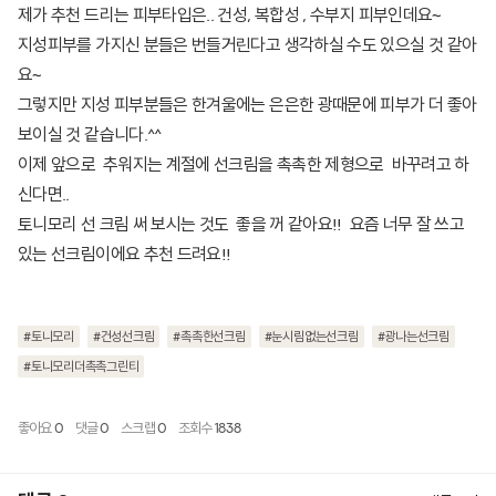
제가 추천 드리는 피부타입은.. 건성, 복합성 , 수부지 피부인데요~
지성피부를 가지신 분들은 번들거린다고 생각하실 수도 있으실 것 같아
요~
그렇지만 지성 피부분들은 한겨울에는 은은한 광때문에 피부가 더 좋아
보이실 것 같습니다.^^
이제 앞으로 추워지는 계절에 선크림을 촉촉한 제형으로 바꾸려고 하
신다면..
토니모리 선 크림 써 보시는 것도 좋을 꺼 같아요!! 요즘 너무 잘 쓰고
있는 선크림이에요 추천 드려요!!
#토니모리
#건성선크림
#촉촉한선크림
#눈시림없는선크림
#광나는선크림
#토니모리더촉촉그린티
좋아요
0
댓글
0
스크랩
0
조회수
1838