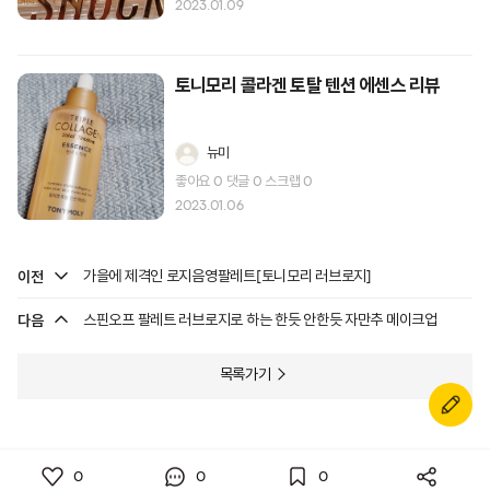
2023.01.09
토니모리 콜라겐 토탈 텐션 에센스 리뷰
뉴미
좋아요
0
댓글
0
스크랩
0
2023.01.06
이전
가을에 제격인 로지음영팔레트[토니모리 러브로지]
다음
스핀오프 팔레트 러브로지로 하는 한듯 안한듯 자만추 메이크업
목록가기
0
0
0