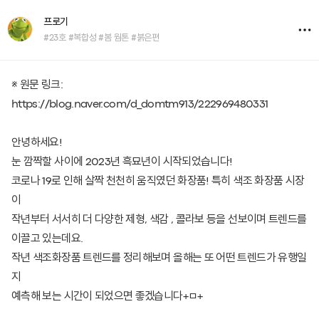
프로기
#23호 #복합성 #봄 웜톤 #붉은편
※ 원문 링크:
https://blog.naver.com/d_domtm913/222969480331
안녕하세요!
눈 깜짝할 사이에 2023년 흑묘년이 시작되었습니다!
코로나 19로 인해 살짝 천천히 움직였던 화장품! 특히 색조 화장품 시장
이
작년부터 서서히 더 다양한 제형, 색감 , 콜라보 등을 선보이며 트렌드를
이끌고 있는데요.
작년 색조화장품 트렌드를 정리해보며 올해는 또 어떤 트렌드가 유행일
지
예측해 보는 시간이 되었으면 좋겠습니다+ㅁ+