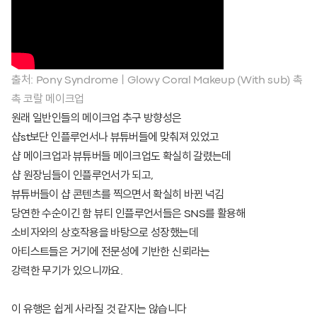
출처: Pony SyndromeㅣGlowy Coral Makeup (With sub) 촉
촉 코랄 메이크업
원래 일반인들의 메이크업 추구 방향성은
샵st보단 인플루언서나 뷰튜버들에 맞춰져 있었고
샵 메이크업과 뷰튜버들 메이크업도 확실히 갈렸는데
샵 원장님들이 인플루언서가 되고,
뷰튜버들이 샵 콘텐츠를 찍으면서 확실히 바뀐 넉김
당연한 수순이긴 함 뷰티 인플루언서들은 SNS를 활용해
소비자와의 상호작용을 바탕으로 성장했는데
아티스트들은 거기에 전문성에 기반한 신뢰라는
강력한 무기가 있으니까요.
이 유행은 쉽게 사라질 것 같지는 않습니다