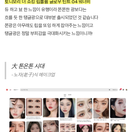
토니모리 더 쇼킹 립볼륨 글로우 틴트 04 워너비
듀 하고 뵤 한 느낌이 유행이라 쫀쫀한 광보다는
흐를 듯 한 탱글광으로 대부분 출시되었던 것 같습니다
쫀광은 아무래도 립을 또잉 하게 잡아주는 느낌이고
탱글광은 정말 부피감을 극대화시키는 느낌이니까!
大 톤온톤 시대
- 노자(老子)식 메이크업