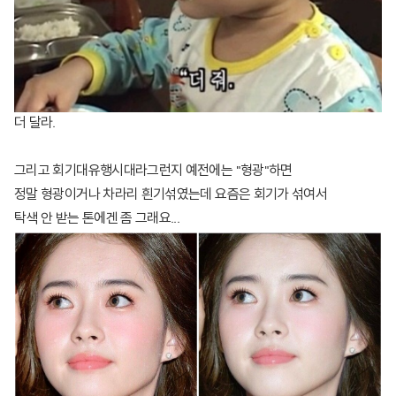
더 달라.
그리고 회기대유행시대라그런지 예전에는 "형광"하면
정말 형광이거나 차라리 흰기섞였는데 요즘은 회기가 섞여서
탁색 안 받는 톤에겐 좀 그래요...