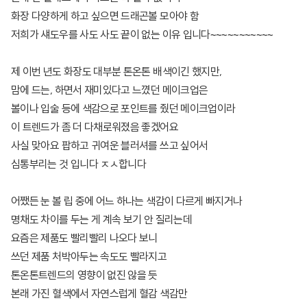
화장 다양하게 하고 싶으면 드래곤볼 모아야 함
저희가 섀도우를 사도 사도 끝이 없는 이유 입니다~~~~~~~~~~~
제 이번 년도 화장도 대부분 톤온톤 배색이긴 했지만,
맘에 드는, 하면서 재미있다고 느꼈던 메이크업은
볼이나 입술 등에 색감으로 포인트를 줬던 메이크업이라
이 트렌드가 좀 더 다채로워졌음 좋겠어요
사실 맞아요 팝하고 귀여운 블러셔를 쓰고 싶어서
심통부리는 것 입니다 ㅈㅅ합니다
어쨌든 눈 볼 립 중에 어느 하나는 색감이 다르게 빠지거나
명채도 차이를 두는 게 계속 보기 안 질리는데
요즘은 제품도 빨리빨리 나오다 보니
쓰던 제품 처박아두는 속도도 빨라지고
톤온톤트렌드의 영향이 없진 않을 듯
본래 가진 혈색에서 자연스럽게 혈감 색감만