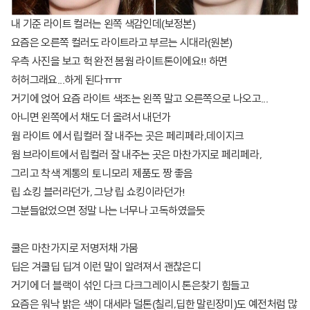
내 기준 라이트 컬러는 왼쪽 색감인데(보정본)
요즘은 오른쪽 컬러도 라이트라고 부르는 시대라(원본)
우측 사진을 보고 헉 완전 봄웜 라이트톤이에요!! 하면
허허그래요...하게 된다ㅠㅠ
거기에 얹어 요즘 라이트 색조는 왼쪽 말고 오른쪽으로 나오고...
아니면 왼쪽에서 채도 더 올려서 내던가
웜 라이트 에서 립컬러 잘 내주는 곳은
페리페라,데이지크
웜 브라이트에서 립컬러 잘 내주는 곳은 마찬가지로
페리페라,
그리고 착색 계통의
토니모리
제품도 짱 좋음
립 쇼킹 블러라던가, 그냥 립 쇼킹이라던가!
그분들없었으면 정말 나는 너무나 고독하였을듯
쿨은 마찬가지로 저명저채 가뭄
딥은 겨쿨딥 딥겨 이런 말이 알려져서 괜찮은디
거기에 더 블랙이 섞인 다크 다크그레이시 톤은찾기 힘들고
요즘은 워낙 밝은 색이 대세라 덜톤(칠리,딥한 말린장미)도 예전처럼 많