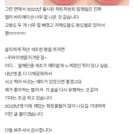
그런 면에서 2022년 출시된 하트퍼센트 립펜슬은 진짜
컬러 바리에이션 너무 잘 나온 것 같습니다
고명도 두 개 너무 잘 빠졌고 저채도들도 명도별로 있어서
짱!!!!!!!!!!!!!
솔직하게 작년 색조판 평을 하자면
~우와이젠좀지겨운걸~
이다... 올해만큼 색조가 재미없게 느껴졌던 적이 있나 싶음...
내년엔 좀 더 다채로워져서
사고 찍어 바르는 재미가 있었으면 좋겠고요
제가 좋아하는
블러셔
가 슬슬 다시 유행하는 것 같아
기대는 조금 하고 있습니다
2023년엔 더욱 재밌는 화장품들이 많이 니오길 기대하며
이만 글 줄이겠습니다
다들 봐주셔서 감사합니다!