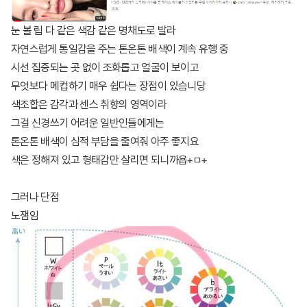
눈 볼 립 다 같은 색감 같은 명채도로 발라
자연스럽게 통일감을 주는 톤온톤 배색이 계속 유행 중
시선 집중되는 곳 없이 조화롭고 얼굴이 보이고
무엇보다 메컵하기 매우 쉽다는 장점이 있슴니당
색조합은 감각과 센스 취향의 영역이라
그걸 신경쓰기 어려운 일반인들에게는
톤온톤 배색이 심적 부담을 줄여줘 아주 좋지요
색은 정해져 있고 형태감만 살리면 되니까욥+ㅁ+
그러나 단점
노잼임