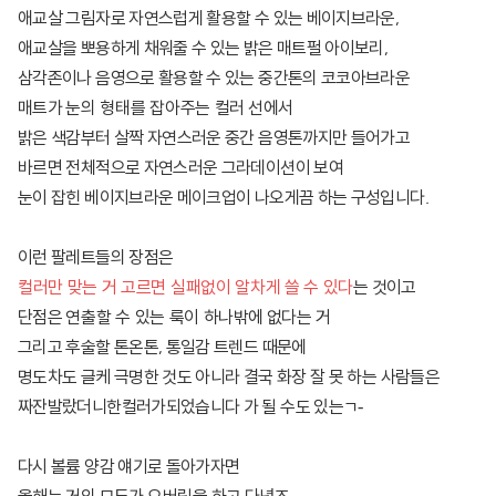
애교살 그림자로 자연스럽게 활용할 수 있는 베이지브라운,
애교살을 뽀용하게 채워줄 수 있는 밝은 매트펄 아이보리,
삼각존이나 음영으로 활용할 수 있는 중간톤의 코코아브라운
매트가
눈의 형태를 잡아주는 컬러
선에서
밝은 색감부터 살짝 자연스러운 중간 음영톤까지만 들어가고
바르면 전체적으로 자연스러운 그라데이션이 보여
눈이 잡힌 베이지브라운 메이크업이 나오게끔 하는 구성입니다.
이런 팔레트들의 장점은
컬러만 맞는 거 고르면 실패없이 알차게 쓸 수 있다
는 것이고
단점은
연출할 수 있는 룩이 하나
밖에 없다는 거
그리고 후술할 톤온톤, 통일감 트렌드 때문에
명도차도 글케 극명한 것도 아니라 결국 화장 잘 못 하는 사람들은
짜잔발랐더니한컬러가되었습니다 가 될 수도 있는ㄱ-
다시 볼륨 양감 얘기로 돌아가자면