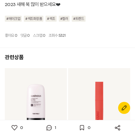
2023 새해 복 많이 받으세요
❤️
#메이크업
#색조화장품
#색조
#컬러
#트렌드
좋아요
0
댓글
0
스크랩
0
조회수
5321
관련상품
0
1
0