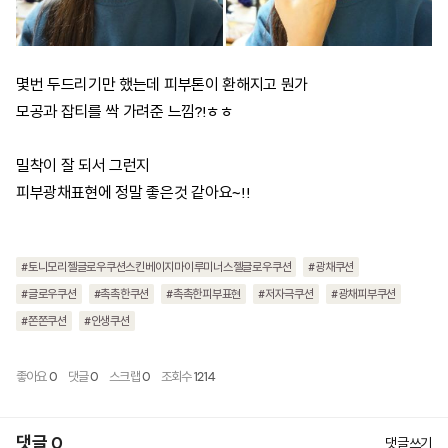
몇번 두드리기만 했는데 피부톤이 환해지고 뭔가
모공과 잡티를 싹 가려준 느낌?!ㅎㅎ
밀착이 잘 되서 그런지
피부광채표현에 정말 좋은것 같아요~!!
#토니모리젤글로우쿠션스킨베이지마이루미너스젤글로우쿠션
#광채쿠션
#글로우쿠션
#촉촉한쿠션
#촉촉한피부표현
#저자극쿠션
#광채피부쿠션
#쫀쫀쿠션
#인생쿠션
좋아요
0
댓글
0
스크랩
0
조회수
1214
댓글 0
댓글쓰기