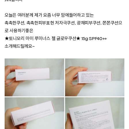
JIN입니다^^
오늘은 여러분께 제가 요즘 너무 맘에들어하고 있는
촉촉한쿠션, 촉촉한피부표현 저자극쿠션, 광채피부쿠션, 쫀쫀쿠션으
로 사용하기좋은
★토니모리 마이 루미너스 젤 글로우쿠션★ 15g SPF40++
소개해드릴께요~