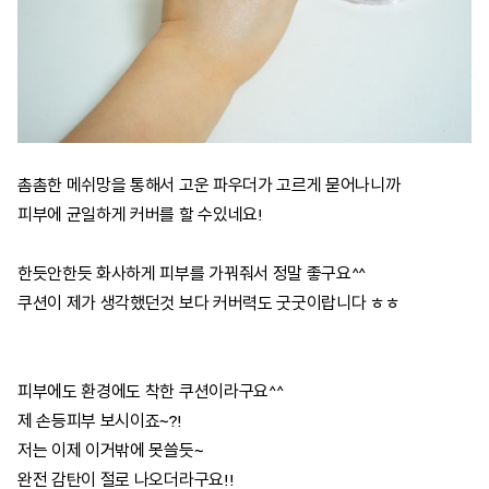
촘촘한 메쉬망을 통해서 고운 파우더가 고르게 묻어나니까
피부에 균일하게 커버를 할 수있네요!
한듯안한듯 화사하게 피부를 가꿔줘서 정말 좋구요^^
쿠션이 제가 생각했던것 보다 커버력도 굿굿이랍니다 ㅎㅎ
피부에도 환경에도 착한 쿠션이라구요^^
제 손등피부 보시이죠~?!
저는 이제 이거밖에 못쓸듯~
완전 감탄이 절로 나오더라구요!!