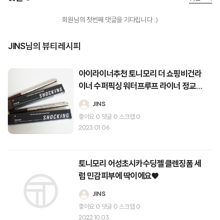
회원님의 첫번째 댓글을 기다립니다 :)
JINS님의 뷰티레시피
아이라이너추천 토니모리 더 쇼핑비건라
이너 수퍼픽싱 워터프루프 라이너 정교한
눈매메이크업♥
JINS
좋아요
0
댓글
0
스크랩
0
2023.01.06
토니모리 어성초시카수딩젤 클렌징폼 세
럼 민감피부에 딱이에요♥
JINS
좋아요
0
댓글
0
스크랩
0
2022.10.03