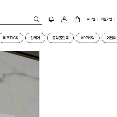
로그인
회원가입
리즈PICK
선케어
공식몰단독
APP혜택
이달의