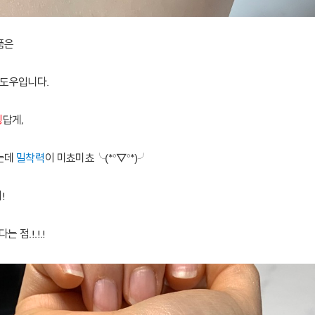
품은
섀도우입니다.
킹
답게,
는데
밀착력
이 미쵸미쵸╰(*°▽°*)╯
!
 점.!.!.!