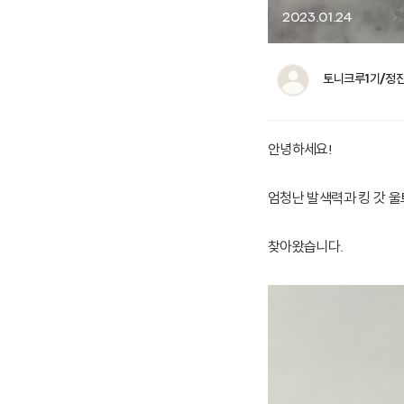
2023.01.24
토니크루1기/정
안녕하세요!
엄청난 발색력과 킹 갓 
찾아왔습니다.