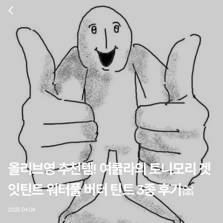
올리브영 추천템! 여쿨라의 토니모리 겟
잇틴트 워터풀 버터 틴트 3종 후기🎀
2023.04.04