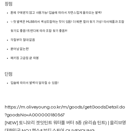
장점
톤에 구애받지 않고 사용가능! 입술에 따라서 자연스럽게 올라오는 발색!
✨️첫 발색은 MLBB라서 색상조합하는 맛이 있음! 더 예쁜 컬러 찾기 가넝! 타사제품과 조합
찾기도 좋음! 트렌디에 따라 조합 찾기 좋음!!!
각질부각 절대 없음
묻어남 없는편
패키징 고급짐 귣 따봉
단점
입술에 따라서 발색이 달라질 수 있음!
https://m.oliveyoung.co.kr/m/goods/getGoodsDetail.do
?goodsNo=A000000180567
[NEW] 토니모리 겟잇틴트 워터풀 버터 5종 (유리숍 틴트) | 올리브영
대한민국 NO.1 헬스&뷰티 스토어 OLIVEYOUNG