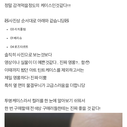
정말 감격먹을정도의 케이스인것같다!!!
🧸사진상 순서대로 아래와 같습니당🧸
03 리치플럼
01 베리슈
04 로즈타르트
솔직히 사진으로 보는것보다
영상이나 실물이 더 예쁜것같다.. 진짜 영롱?... 함🥹
이때까지 봤던 아트 틴트케이스를 제외하고서는
제일 영롱하다! 진짜 이뿜
특히 옆 면의 물결무늬가 고급스러움을 더합니당
투명케이스라서 컬러를 한 눈에 알아보기 쉬워서
한 번 구매할때 전색상 구매러들한테는 진짜 좋을 것 같다!