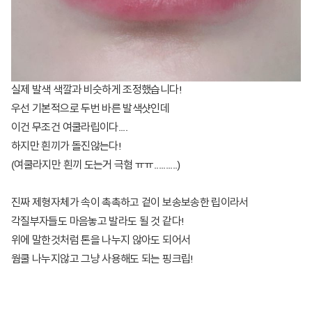
실제 발색 색깔과 비슷하게 조정했습니다!
우선 기본적으로 두번 바른 발색샷인데
이건 무조건 여쿨라립이다....
하지만 흰끼가 돌진않는다!
(여쿨라지만 흰끼 도는거 극혐 ㅠㅠ..........)
진짜 제형자체가 속이 촉촉하고 겉이 보송보송한 립이라서
각질부자들도 마음놓고 발라도 될 것 같다!
위에 말한것처럼 톤을 나누지 않아도 되어서
웜쿨 나누지않고 그냥 사용해도 되는 핑크립!