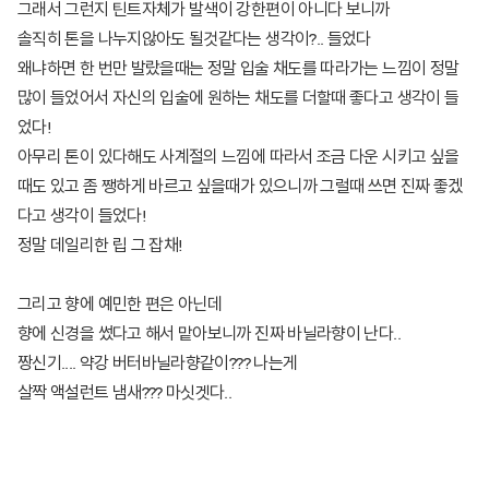
그래서 그런지 틴트자체가 발색이 강한편이 아니다 보니까
솔직히 톤을 나누지않아도 될것같다는 생각이?.. 들었다
왜냐하면 한 번만 발랐을때는 정말 입술 채도를 따라가는 느낌이 정말
많이 들었어서 자신의 입술에 원하는 채도를 더할때 좋다고 생각이 들
었다!
아무리 톤이 있다해도 사계절의 느낌에 따라서 조금 다운 시키고 싶을
때도 있고 좀 쨍하게 바르고 싶을때가 있으니까 그럴때 쓰면 진짜 좋겠
다고 생각이 들었다!
정말 데일리한 립 그 잡채!
그리고 향에 예민한 편은 아닌데
향에 신경을 썼다고 해서 맡아보니까 진짜 바닐라향이 난다..
짱신기.... 약강 버터바닐라향같이??? 나는게
살짝 액설런트 냄새??? 마싯겟다..