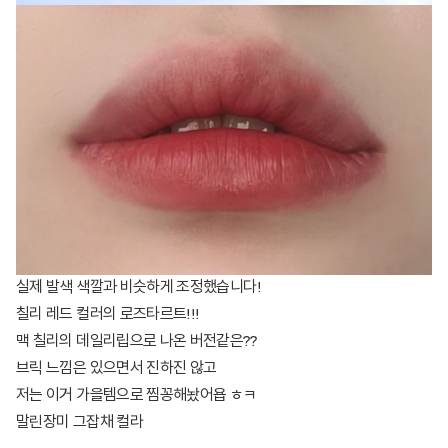
실제 발색 색깔과 비슷하게 조정했습니다!
칠리 레드 컬러의 로즈타르트!!!
맥 칠리의 데일리립으로 나온 버전같은??
브릭 느낌은 있으면서 진하진 않고
저는 이거 가을템으로 찜꽁해놨어욥 ㅎㅋ
말린장미 그잡채 컬라