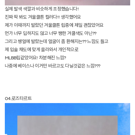
실제 발색 색깔과 비슷하게 조정했습니다!
진짜 딱 봐도 겨울쿨톤 컬러다!! 생각했어요
제가 이때까지 발랐던 겨울쿨톤 립중에 제일 괜찮았어요
먼가 너무 딥하지도 않고 너무 쨍한 겨쿨색도 아닌??
그리고 쌩얼에 발랐는데 얼굴이 좀 환해지는?? 느낌도 들고
제 입술 채도에 맞게 올라와서 개인적으로
MLBB립같았어요! 차분해진 느낌?
나중에 베이스나 이거만 바르고도 다닐것같은 느낌???
04.로즈타르트