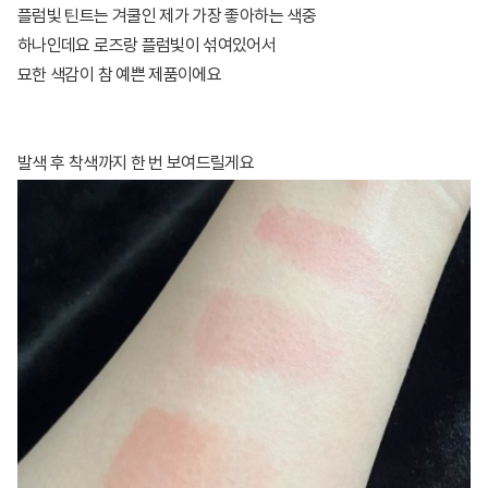
플럼빛 틴트는 겨쿨인 제가 가장 좋아하는 색중
하나인데요 로즈랑 플럼빛이 섞여있어서
묘한 색감이 참 예쁜 제품이에요
발색 후 착색까지 한 번 보여드릴게요