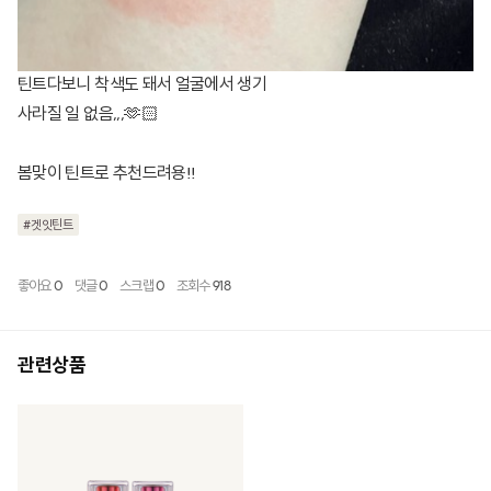
틴트다보니 착색도 돼서 얼굴에서 생기
사라질 일 없음,,,🫶🏻
봄맞이 틴트로 추천드려용!!
#겟잇틴트
좋아요
0
댓글
0
스크랩
0
조회수
918
관련상품