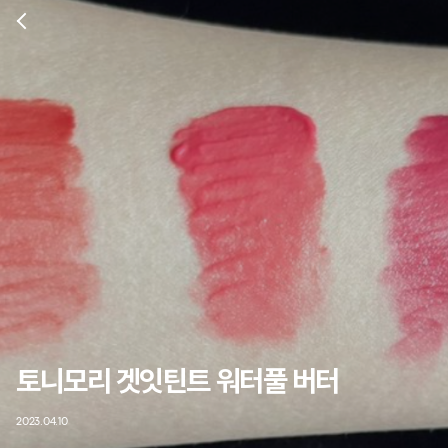
토니모리 겟잇틴트 워터풀 버터
2023.04.10