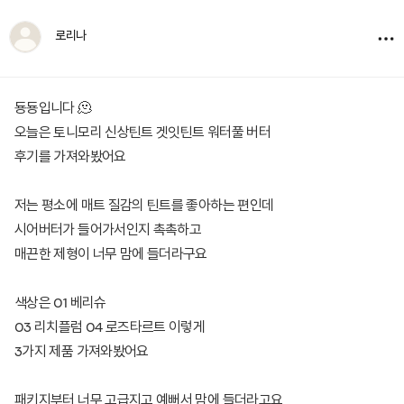
로리나
둉둉입니다 🫠
오늘은 토니모리 신상틴트 겟잇틴트 워터풀 버터
후기를 가져와봤어요
저는 평소에 매트 질감의 틴트를 좋아하는 편인데
시어버터가 들어가서인지 촉촉하고
매끈한 제형이 너무 맘에 들더라구요
색상은 01 베리슈
03 리치플럼 04 로즈타르트 이렇게
3가지 제품 가져와봤어요
패키지부터 너무 고급지고 예뻐서 맘에 들더라고요