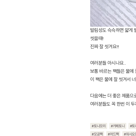
발림성도 슥슥하면 얇게 
씻을때!
진짜 잘 씻겨요!!
여러분들 아시나요..
보통 바르는 팩들은 물에
이 팩은 물에 잘 씻겨서 너
다음에는 더 좋은 제품으
여러분들도 꼭 한번 이 두
#토니모리
#카페토니
#토
#모공팩
#머드팩
#워시오