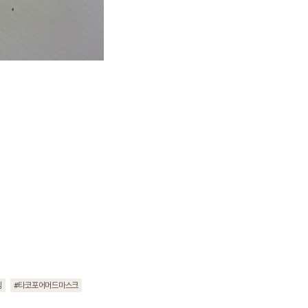
림
#타코포어머드마스크