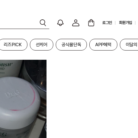
로그인
회원가입
리즈PICK
선케어
공식몰단독
APP혜택
이달의