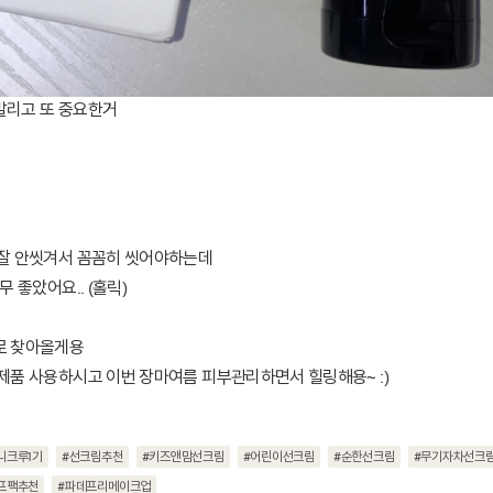
발리고 또 중요한거
 잘 안씻겨서 꼼꼼히 씻어야하는데
무 좋았어요.. (홀릭)
로 찾아올게용
제품 사용하시고 이번 장마여름 피부관리하면서 힐링해용~ :)
니크루1기
#선크림추천
#키즈앤맘선크림
#어린이선크림
#순한선크림
#무기자차선크
프팩추천
#파데프리메이크업