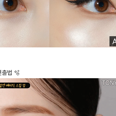
연출법 🫧