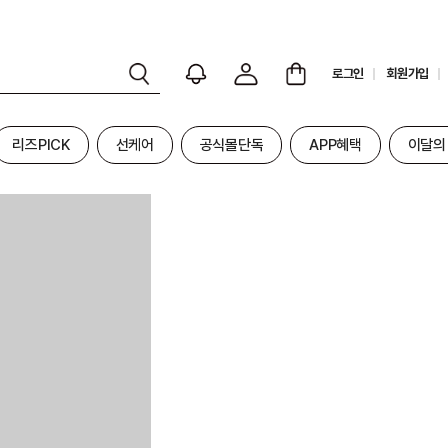
로그인
회원가입
리즈PICK
선케어
공식몰단독
APP혜택
이달의