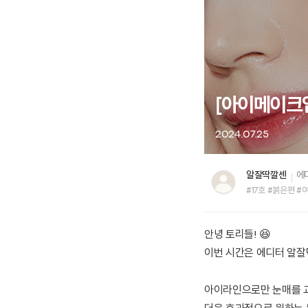
[아이메이크업
2024.07.25
알잘딱깔센
에
#17호 #붉은편 #
안녕 토리들! 😆
이번 시간은 에디터 알잘
아이라인으로만 눈매를 교