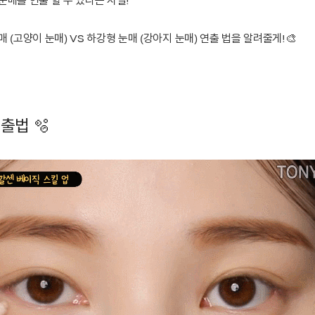
눈매를 연출 할 수 있다는 사실!
 (고양이 눈매) VS 하강형 눈매 (강아지 눈매) 연출 법을 알려줄게!🎨
연출법 🫧