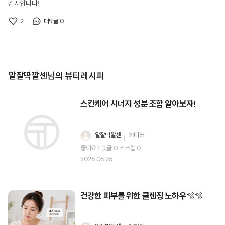
감사합니다!
2
0
대댓글
알잘딱깔센님의 뷰티레시피
스킨케어 시너지 성분 조합 알아보자!
알잘딱깔센
에디터
좋아요
1
댓글
0
스크랩
0
2026.06.25
건강한 피부를 위한 클렌징 노하우🫧🫧