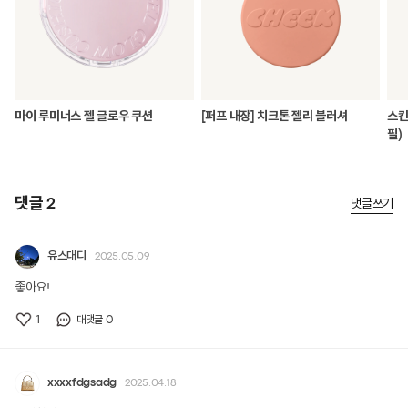
마이 루미너스 젤 글로우 쿠션
[퍼프 내장] 치크톤 젤리 블러셔
스킨
필)
댓글 2
댓글쓰기
유스대디
2025.05.09
좋아요!
1
0
대댓글
xxxxfdgsadg
2025.04.18