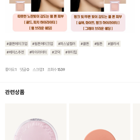
#쿨톤메이크업
#웜톤메이크업
#퍼스널컬러
#쿨톤
#웜톤
#블러셔
#베이스추천
#하이라이터
#코덕
#뷰티팁
좋아요
1
댓글
0
스크랩
1
조회수
1539
관련상품