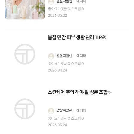
알잘딱깔센
에디터
좋아요
1
댓글
0
스크랩
0
2026.05.22
봄철 민감 피부 생활 관리 TIP🌸
알잘딱깔센
에디터
좋아요
1
댓글
0
스크랩
0
2026.04.24
스킨케어 주의 해야 할 성분 조합✨
알잘딱깔센
에디터
좋아요
1
댓글
0
스크랩
0
2026.03.24