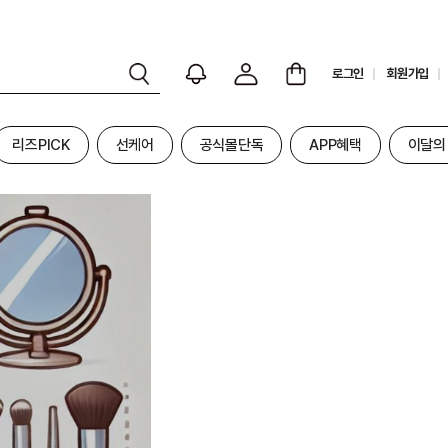
로그인
회원가입
리즈PICK
선케어
공식몰단독
APP혜택
이달의