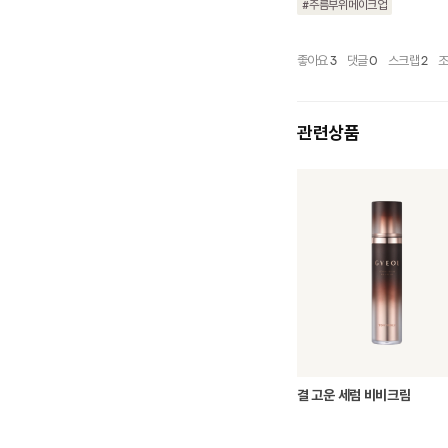
#주름부위메이크업
좋아요
3
댓글
0
스크랩
2
관련상품
결 고운 세럼 비비크림