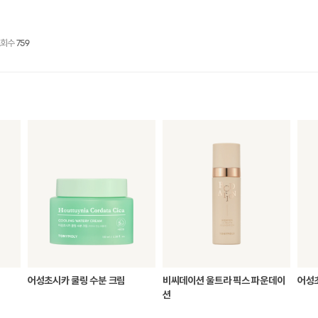
조회수
759
어성초시카 쿨링 수분 크림
비씨데이션 울트라 픽스 파운데이
어성
션