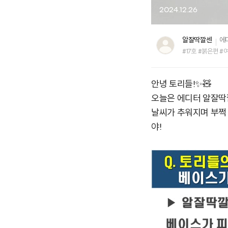
2024.12.26
알잘딱깔센
에
#17호 #붉은편 #
안녕 토리들!✨🧸
오늘은 에디터 알잘딱
날씨가 추워지며 부쩍
야!