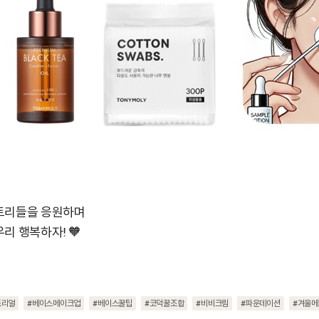
 토리들을 응원하며
리 행복하자! 🧡
토리얼
#베이스메이크업
#베이스꿀팁
#코덕꿀조합
#비비크림
#파운데이션
#겨울