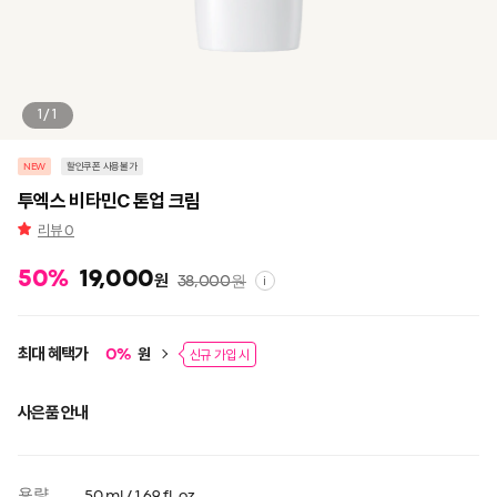
1/1
NEW
할인쿠폰 사용불가
투엑스 비타민C 톤업 크림
리뷰
0
50
%
19,000
원
38,000
원
i
최대 혜택가
원
0
%
신규 가입 시
사은품 안내
용량
50 ml / 1.69 fl. oz.