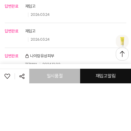
답변완료
재입고
2026.03.24
답변완료
재입고
2026.03.24
답변완료
나이랑유성피부
T17*****
2024.12.02
일시품절
재입고알림
답변완료
커버력
T14*****
2024.05.24
공유하기
페이스북
트위터
링크복사
취소