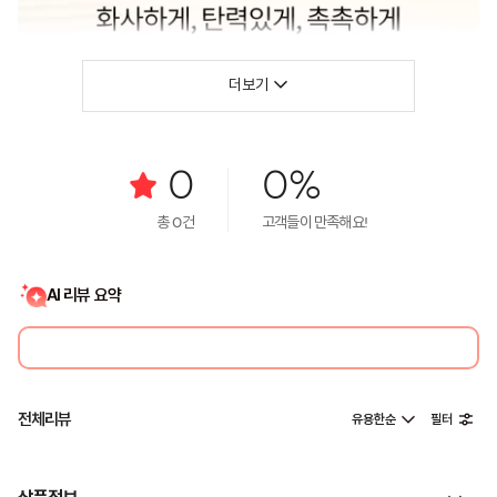
더보기
0
0%
총
0
건
고객들이 만족해요!
AI 리뷰 요약
전체리뷰
유용한순
필터