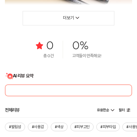
더보기
0
0%
총
0
건
고객들이 만족해요!
AI 리뷰 요약
전체리뷰
유용한순
필터
#발림성
#사용감
#색상
#피부고민
#피부타입
#사용