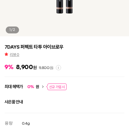
1/2
7DAYS 퍼펙트 타투 아이브로우
리뷰
0
9
%
8,900
원
9,800
원
i
최대 혜택가
원
0
%
신규 가입 시
사은품 안내
용량
0.4g