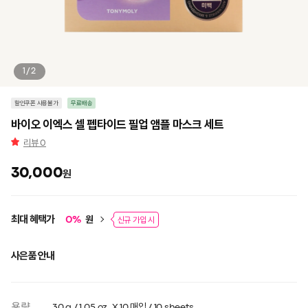
1/2
할인쿠폰 사용불가
무료배송
바이오 이엑스 셀 펩타이드 필업 앰플 마스크 세트
리뷰
0
30,000
원
최대 혜택가
원
0
%
신규 가입 시
사은품 안내
용량
30 g / 1.05 oz. X 10 매입 / 10 sheets