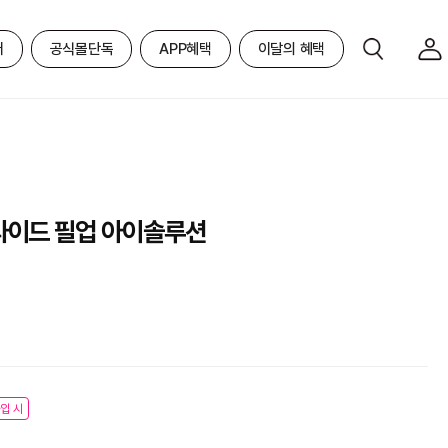
어
공식몰단독
APP혜택
이달의 혜택
타이드 필업 아이솔루션
입 시