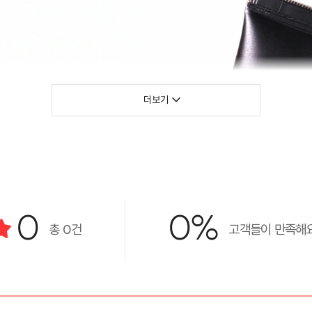
더보기
0
0%
총
0
건
고객들이 만족해요