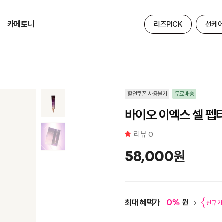
카페토니
리즈PICK
선케
할인쿠폰 사용불가
무료배송
바이오 이엑스 셀 펩
리뷰
0
원
58,000
최대 혜택가
원
0
%
신규 가