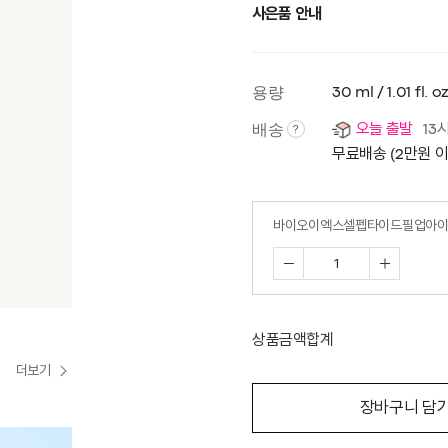
사은품 안내
용량
30 ml / 1.01 fl. oz
배송
오늘 출발
13
?
무료배송 (2만원 
바이오이엑스셀펩타이드필업아
상품금액합계
더보기
장바구니 담