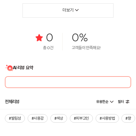
더보기
0
0%
총
0
건
고객들이 만족해요!
AI 리뷰 요약
전체리뷰
유용한순
필터
#발림성
#사용감
#색상
#피부고민
#사용방법
#향