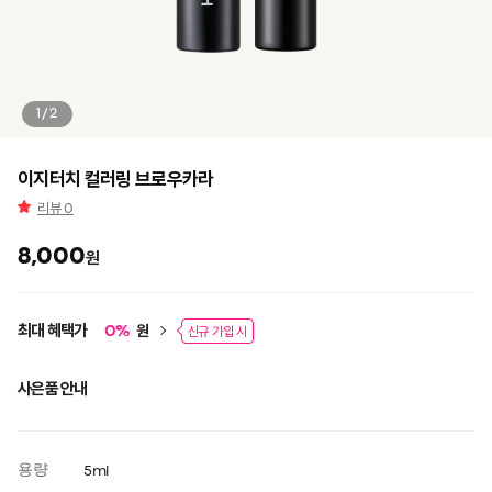
1/2
이지터치 컬러링 브로우카라
리뷰
0
8,000
원
최대 혜택가
원
0
%
신규 가입 시
사은품 안내
용량
5ml