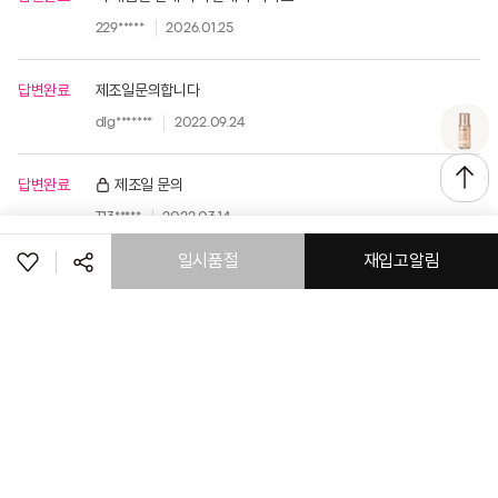
229*****
2026.01.25
답변완료
제조일문의합니다
dlg*******
2022.09.24
답변완료
제조일 문의
T13*****
2022.03.14
일시품절
재입고알림
공유하기
페이스북
트위터
링크복사
로그인
고객센터
공지사항
매장정보
취소
(주) 토니모리
회사소개
이용약관
개인정보처리방침
이메일 무단 수집거부