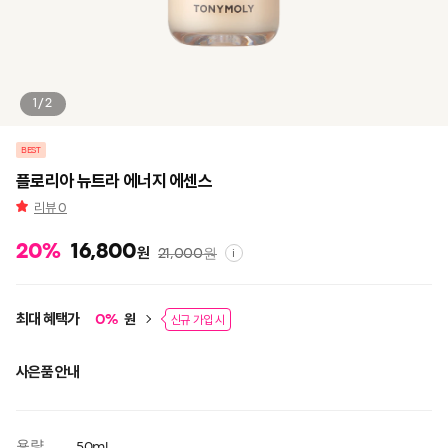
1/2
BEST
플로리아 뉴트라 에너지 에센스
리뷰
0
20
%
16,800
원
21,000
원
i
최대 혜택가
원
0
%
신규 가입 시
사은품 안내
용량
50ml