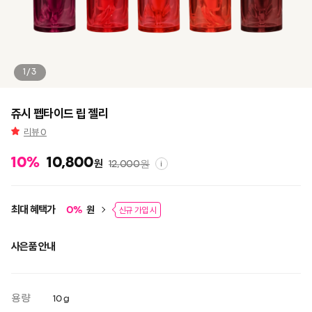
1/3
쥬시 펩타이드 립 젤리
리뷰
0
10
%
10,800
원
12,000
원
i
최대 혜택가
원
0
%
신규 가입 시
사은품 안내
용량
10 g