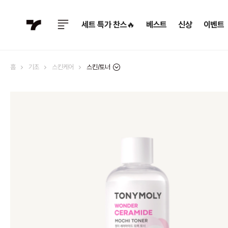
세트 특가 찬스🔥
베스트
신상
이벤트
스킨/토너
홈
기초
스킨케어