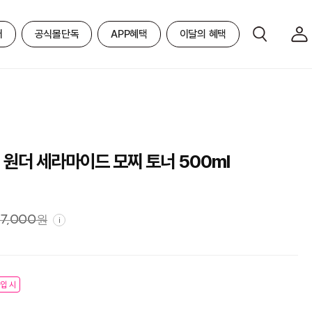
어
공식몰단독
APP혜택
이달의 혜택
 원더 세라마이드 모찌 토너 500ml
17,000
원
i
입 시