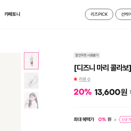
카페토니
리즈PICK
선케
할인쿠폰 사용불가
[디즈니 마리 콜라보]
리뷰
0
원
20
%
13,600
최대 혜택가
원
0
%
신규 가