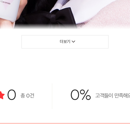
더보기
0
0%
총
0
건
고객들이 만족해요