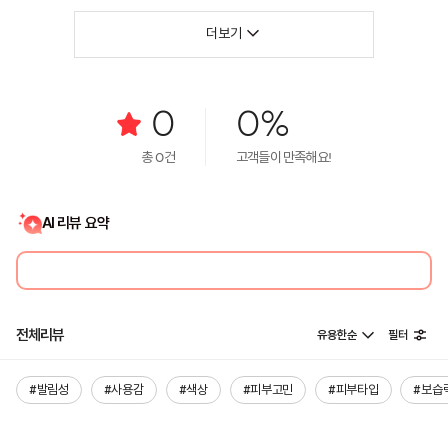
더보기
0
0%
총
0
건
고객들이 만족해요!
AI 리뷰 요약
전체리뷰
유용한순
필터
#발림성
#사용감
#색상
#피부고민
#피부타입
#보습