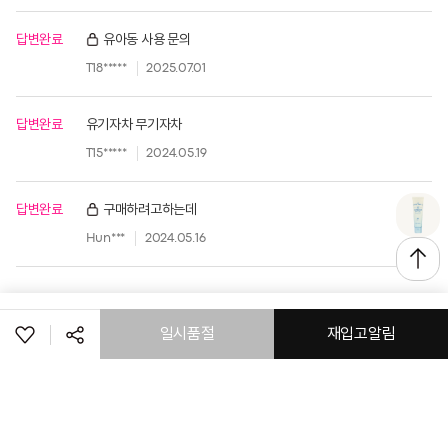
답변완료
유아동 사용 문의
T18*****
2025.07.01
답변완료
유기자차 무기자차
T15*****
2024.05.19
답변완료
구매하려고하는데
Hun***
2024.05.16
일시품절
재입고알림
공유하기
로그인
고객센터
공지사항
매장정보