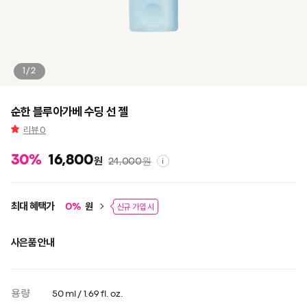
1/2
순한 블루아가베 수딩 선 젤
리뷰
0
30
%
16,800
원
24,000
원
i
최대 혜택가
원
0
%
신규 가입 시
사은품 안내
용량
50 ml / 1.69 fl. oz.