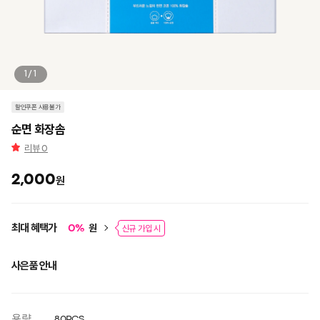
1/1
할인쿠폰 사용불가
순면 화장솜
리뷰
0
2,000
원
최대 혜택가
원
0
%
신규 가입 시
사은품 안내
용량
80PCS