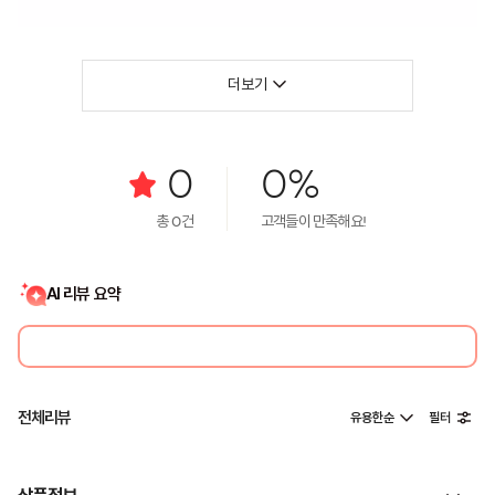
더보기
0
0%
총
0
건
고객들이 만족해요!
AI 리뷰 요약
전체리뷰
유용한순
필터