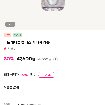
1/2
NEW
무료배송
레드레티놀 캘러스 시너지 앰플
리뷰
0
30
%
47,600
원
68,000
원
i
최대 혜택가
원
0
%
신규 가입 시
사은품 안내
용량
50 ml / 1.69 fl. oz.