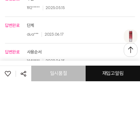
192*****
2025.05.15
답변완료
단계
dua***
2023.06.17
답변완료
사용순서
144*****
2023.06.15
일시품절
재입고알림
공유하기
페이스북
트위터
링크복사
로그인
고객센터
공지사항
매장정보
취소
(주) 토니모리
회사소개
이용약관
개인정보처리방침
이메일 무단 수집거부