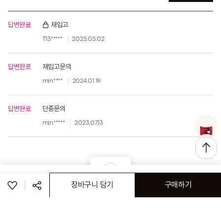
답변완료
재입고
T13*****
2025.05.02
답변완료
재입고문의
min****
2024.01.19
답변완료
단종문의
min*****
2023.07.13
장바구니 담기
구매하기
공유하기
로그인
고객센터
공지사항
매장정보