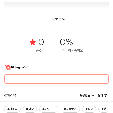
더보기
0
0%
총
0
건
고객들이 만족해요!
AI 리뷰 요약
전체리뷰
유용한순
필터
#사용감
#색상
#피부고민
#사용방법
#성분
#향