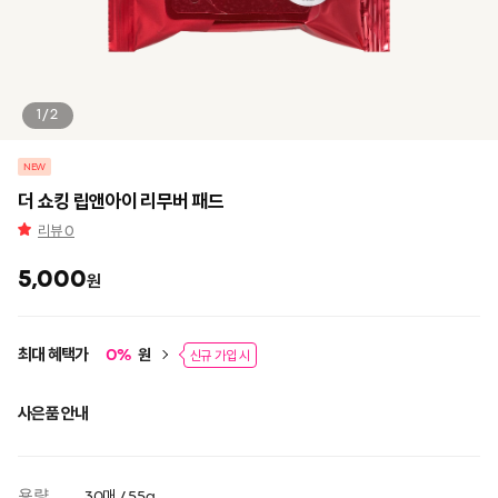
1/2
NEW
더 쇼킹 립앤아이 리무버 패드
리뷰
0
5,000
원
최대 혜택가
원
0
%
신규 가입 시
사은품 안내
용량
30매 / 55g