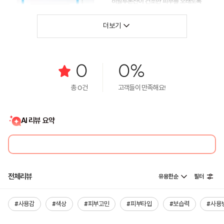
더보기
0
0%
총
0
건
고객들이 만족해요!
AI 리뷰 요약
전체리뷰
유용한순
필터
#사용감
#색상
#피부고민
#피부타입
#보습력
#사용