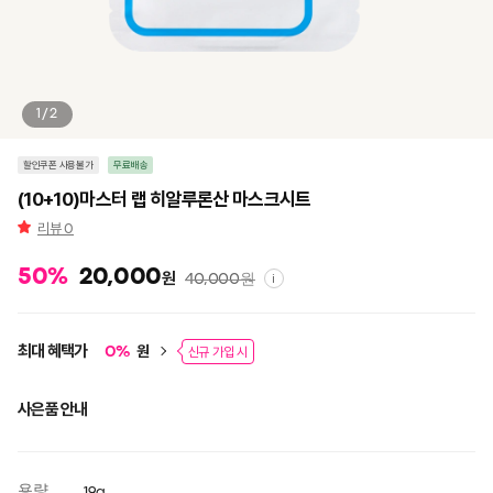
1/2
할인쿠폰 사용불가
무료배송
(10+10)마스터 랩 히알루론산 마스크시트
리뷰
0
50
%
20,000
원
40,000
원
i
최대 혜택가
원
0
%
신규 가입 시
사은품 안내
용량
19g