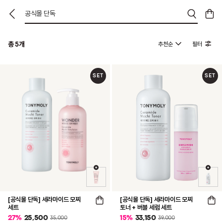
공식몰 단독
총
개
추천순
필터
5
SET
SET
[공식몰 단독] 세라마이드 모찌
[공식몰 단독] 세라마이드 모찌
세트
토너 + 버블 세럼 세트
27
%
25,500
15
%
33,150
35,000
39,000