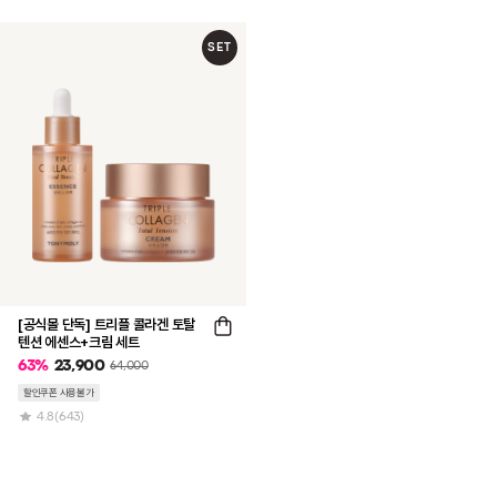
SET
[공식몰 단독] 트리플 콜라겐 토탈
텐션 에센스+크림 세트
63
%
23,900
64,000
할인쿠폰 사용불가
4.8
(643)