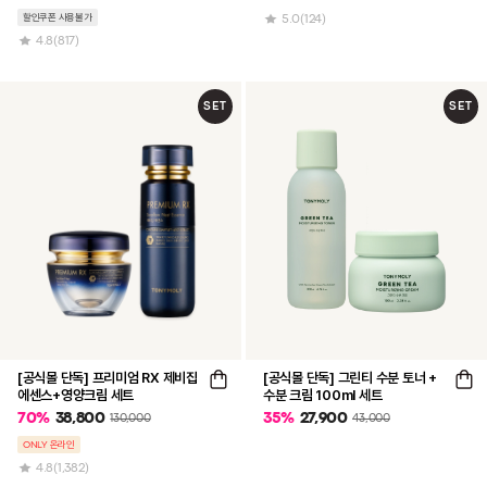
할인쿠폰 사용불가
5.0
(124)
4.8
(817)
SET
SET
[공식몰 단독] 프리미엄 RX 제비집
[공식몰 단독] 그린티 수분 토너 +
에센스+영양크림 세트
수분 크림 100ml 세트
70
%
38,800
35
%
27,900
130,000
43,000
ONLY 온라인
4.8
(1,382)