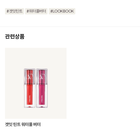
#겟잇틴트
#워터풀버터
#LOOKBOOK
관련상품
겟잇 틴트 워터풀 버터