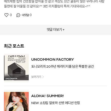
매트제형 립의 건조함을 잡아줄 것 같고 색상도 은근 쿨톤이 많은 우리나라 사람
들한테 잘 어울릴 것 같아요!^^ 3번 리치플럼이 특히 기대되네요~!^^
0
0
대댓글
댓글 더보기 +
최근 포스트
UNCOMMON FACTORY
토니모리의 20주년 헤리티지를 담은 특별한 공간
보러가기
ALOHA! SUMMER!
NEW 쇼킹립 알로하 선셋 에디션 런칭