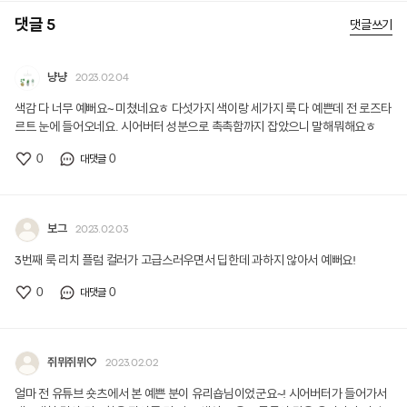
댓글 5
댓글쓰기
냥냥
2023.02.04
색감 다 너무 예뻐요~ 미쳤네요ㅎ 다섯가지 색이랑 세가지 룩 다 예쁜데 전 로즈타
르트 눈에 들어오네요. 시어버터 성분으로 촉촉함까지 잡았으니 말해뭐해요ㅎ
0
0
대댓글
보그
2023.02.03
3번째 룩 리치 플럼 컬러가 고급스러우면서 딥한데 과하지 않아서 예뻐요!
0
0
대댓글
쥐뮈쥐뮈♡
2023.02.02
얼마 전 유튜브 숏츠에서 본 예쁜 분이 유리숍님이었군요~! 시어버터가 들어가서