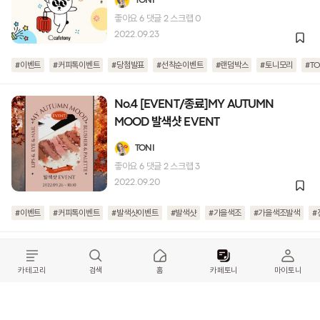
TONI
좋아요
6
댓글
2
스크랩
0
2022.09.23
#이벤트
#커피톡이벤트
#당첨발표
#선착순이벤트
#랜덤박스
#토니모리
#T
No.4 [EVENT/종료]MY AUTUMN
MOOD 발색샷 EVENT
TONI
좋아요
6
댓글
2
스크랩
3
2022.09.20
#이벤트
#커피톡이벤트
#발색샷이벤트
#발색샷
#가을색조
#가을색조발색
#
카테고리
검색
홈
카페토니
마이토니