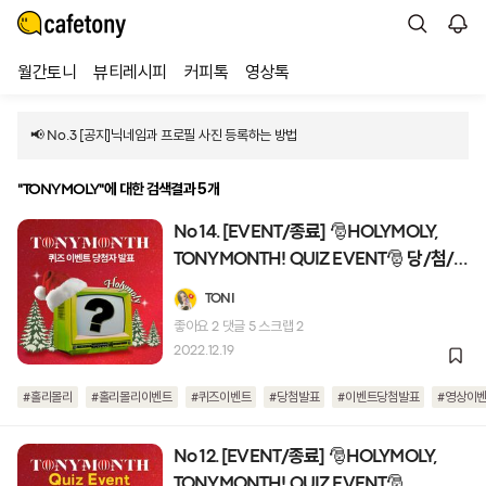
월간토니
뷰티레시피
커피톡
영상톡
📢 No.3 [공지]닉네임과 프로필 사진 등록하는 방법
에 대한 검색결과 5개
"TONYMOLY"
No 14. [EVENT/종료] 🎅HOLYMOLY,
TONYMONTH! QUIZ EVENT🎅 당/첨/
발/표
TONI
좋아요
2
댓글
5
스크랩
2
2022.12.19
#홀리몰리
#홀리몰리이벤트
#퀴즈이벤트
#당첨발표
#이벤트당첨발표
#영상이
No 12. [EVENT/종료] 🎅HOLYMOLY,
TONYMONTH! QUIZ EVENT🎅