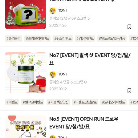
TONI
좋아요
12
댓글
89
스크랩
3
2022.11.28
#홀리몰리
#홀리몰리이벤트
#퀴즈이벤트
#영상이벤트
#밑도끝도없는경품
#TO
No.7 [EVENT] 발색 샷 EVENT 당/첨/발/
표
TONI
좋아요
4
댓글
3
스크랩
0
2022.10.12
#이벤트
#발색샷이벤트
#가을색조맛집
#이벤트당첨발표
#토니모리이벤트
#TO
No.5 [EVENT] OPEN RUN 드로우
EVENT 당/첨/발/표