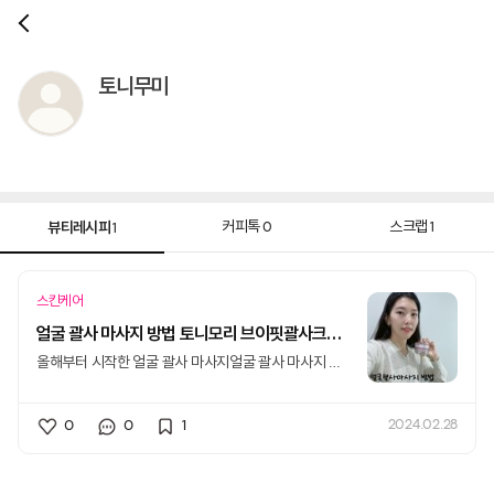
토니무미
뷰티레시피
커피톡
스크랩
0
1
1
스킨케어
얼굴 괄사 마사지 방법 토니모리 브이핏괄사크림 사용 전후
올해부터 시작한 얼굴 괄사 마사지얼굴 괄사 마사지 방
법만 제대로 알고 꾸준히 하면 탄력개
0
0
1
2024.02.28