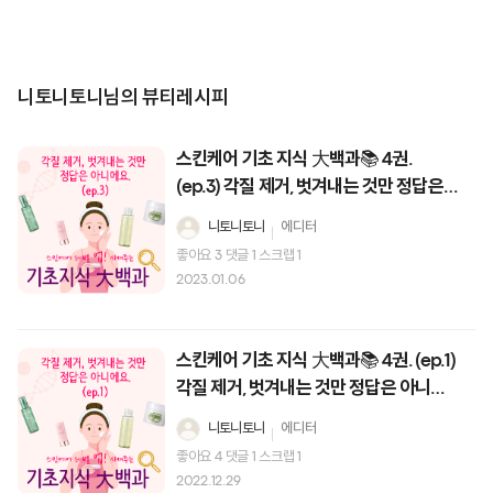
니토니토니님의 뷰티레시피
스킨케어 기초 지식 大백과📚 4권.
(ep.3) 각질 제거, 벗겨내는 것만 정답은
아니에요.
니토니토니
에디터
좋아요
3
댓글
1
스크랩
1
2023.01.06
스킨케어 기초 지식 大백과📚 4권. (ep.1)
각질 제거, 벗겨내는 것만 정답은 아니에
요.
니토니토니
에디터
좋아요
4
댓글
1
스크랩
1
2022.12.29