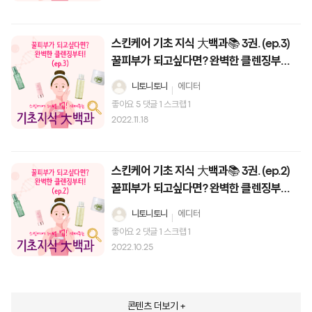
스킨케어 기초 지식 大백과📚 3권. (ep.3)
꿀피부가 되고싶다면? 완벽한 클렌징부
터!
니토니토니
에디터
좋아요
5
댓글
1
스크랩
1
2022.11.18
스킨케어 기초 지식 大백과📚 3권. (ep.2)
꿀피부가 되고싶다면? 완벽한 클렌징부
터!
니토니토니
에디터
좋아요
2
댓글
1
스크랩
1
2022.10.25
콘텐츠 더보기 +