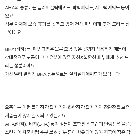
AHA의 종류에는 글라이콜릭애씨드, 락틱애씨드, 시트릭애씨드 등이
있고
성분 자체에 보습 효과를 갖추고 있어 건성 피부에게 추천
드리는 성
분이에요.
BHA(바하)
는 피부 표면은 물론 모공 깊은 곳까지 작용하기 때문에
상대적으로 모공이 크고 유분이 많은
지성&복합성 피부에게 추천
드
리는 성분이에요.
가장 널리 알려진 BHA 성분으로는 살리실릭애씨드가 있답니다.
요즘에는 이런 물리적 각질 제거와 화학적 각질 제거의 장단점을 모은
제품들이 많이 출시되고 있는데요.
AHA(아하), 바하(BHA) 등의 성분이 포함된 스크럽과 필링젤은 물론,
스킨케어 제품처럼 수분 보호 성분 등이 함유되어 있어 자극이 적은 각