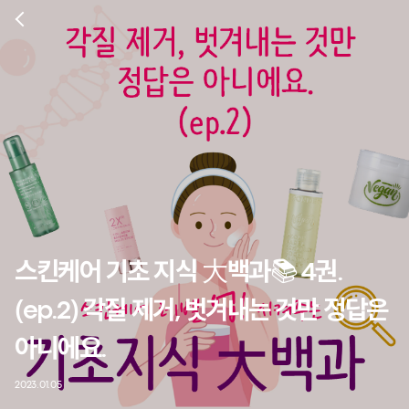
스킨케어 기초 지식 大백과📚 4권.
(ep.2) 각질 제거, 벗겨내는 것만 정답은
아니에요.
2023.01.05