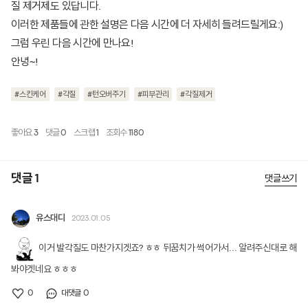
질 제거제도 있답니다.
이러한 제품들에 관한 설명은 다음 시간에 더 자세히 들려드릴게요:)
그럼 우린 다음 시간에 만나요!
안녕~!
#스킨케어
#각질
#턴오버주기
#피부관리
#각질제거
좋아요
3
댓글
0
스크랩
1
조회수
1180
댓글 1
댓글쓰기
유스대디
2023.01.05
이거 발각질도 마찬가지겟죠? ㅎㅎ 뒤꿈치가 썩어가서... 알려주신대로 해
봐야겟네요 ㅎㅎㅎ
0
0
대댓글