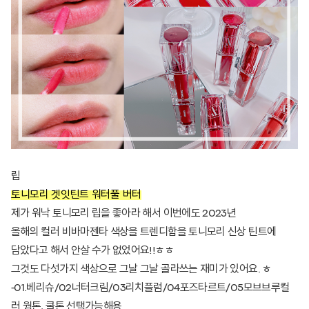
립
토니모리 겟잇틴트 워터풀 버터
제가 워낙 토니모리 립을 좋아라 해서 이번에도 2023년
올해의 컬러 비바마젠타 색상을 트렌디함을 토니모리 신상 틴트에
담았다고 해서 안살 수가 없었어요!!ㅎㅎ
그것도 다섯가지 색상으로 그날 그날 골라쓰는 재미가 있어요. ㅎ
-01.베리슈/02너터크림/03리치플럼/04포즈타르트/05모브브루컬
러 웜톤, 쿨톤 선택가능해용