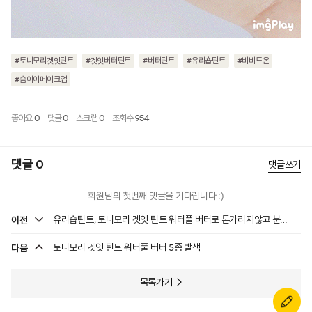
#토니모리겟잇틴트
#겟잇버터틴트
#버터틴트
#유리숍틴트
#비비드온
#숌아이메이크업
좋아요
0
댓글
0
스크랩
0
조회수
954
댓글 0
댓글쓰기
회원님의 첫번째 댓글을 기다립니다 :)
이전
유리숍틴트, 토니모리 겟잇 틴트 워터풀 버터로 톤가리지않고 분위기있는 입술
다음
토니모리 겟잇 틴트 워터풀 버터 5종 발색
목록가기