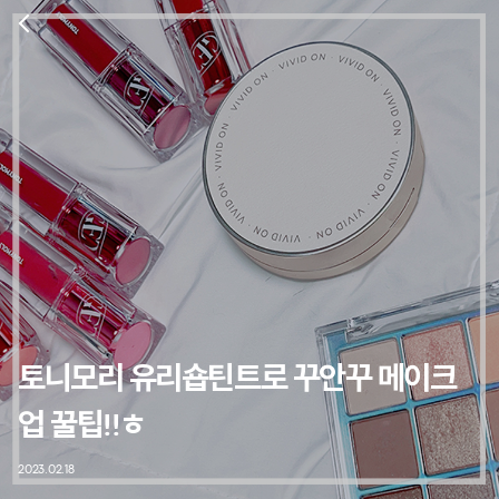
토니모리 유리숍틴트로 꾸안꾸 메이크
업 꿀팁!!ㅎ
2023.02.18