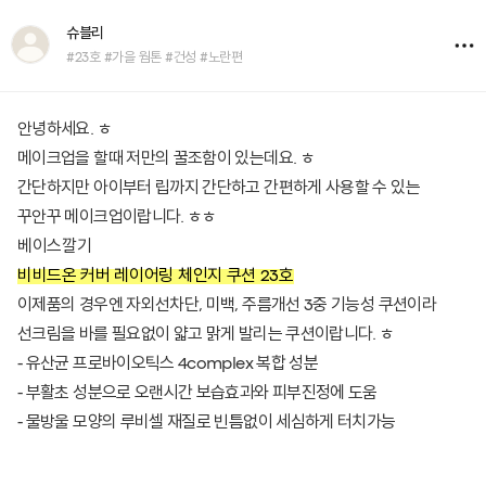
슈블리
#23호 #가을 웜톤 #건성 #노란편
안녕하세요. ㅎ
메이크업을 할때 저만의 꿀조함이 있는데요. ㅎ
간단하지만 아이부터 립까지 간단하고 간편하게 사용할 수 있는
꾸안꾸 메이크업이랍니다. ㅎㅎ
베이스깔기
비비드온 커버 레이어링 체인지 쿠션 23호
이제품의 경우엔 자외선차단, 미백, 주름개선 3중 기능성 쿠션이라
선크림을 바를 필요없이 얇고 맑게 발리는 쿠션이랍니다. ㅎ
- 유산균 프로바이오틱스 4complex 복합 성분
- 부활초 성분으로 오랜시간 보습효과와 피부진정에 도움
- 물방울 모양의 루비셀 재질로 빈틈없이 세심하게 터치가능