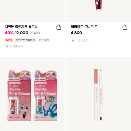
치크톤 립앤치크 듀오밤
딜라이트 토니 틴트
40
%
12,000
4,800
20,000
NEW
할인쿠폰 사용불가
18 Colors
4.8
(686)
4.7
(4,432)