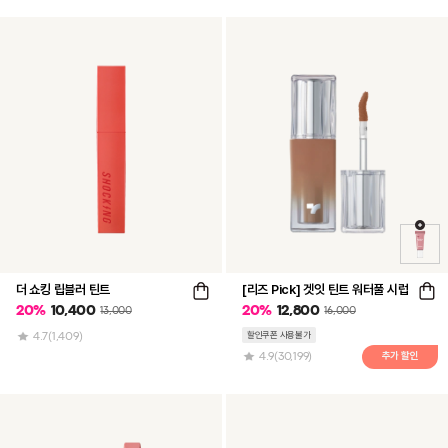
더 쇼킹 립블러 틴트
[리즈 Pick] 겟잇 틴트 워터풀 시럽
20
%
10,400
20
%
12,800
13,000
16,000
4.7
(1,409)
할인쿠폰 사용불가
4.9
(30,199)