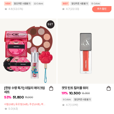
NEW
할인쿠폰 사용불가
22 Colors
BEST
할인쿠폰 사용불가
13 Colors
4.8
(53,076)
4.7
(23,133)
SET
[한정 수량 특가] 데일리 메이크업
겟잇 틴트 컬러풀 워터
세트
19
%
10,500
13,000
53
%
51,800
111,000
5 Colors
할인쿠폰 사용불가
시럽 (13호), 듀오밤 (16호), 쿠션 (01호), 퍼프 3매, 도넛 팔레트 구성
4.7
(1,599)
5.0
(63)