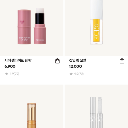
시어 펩타이드 립 밤
겟잇 립 오일
6,900
12,000
4.9
(79)
4.9
(72)