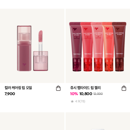
컬러 케어링 립 오일
쥬시 펩타이드 립 젤리
7,900
10
%
10,800
12,000
4.9
(78)