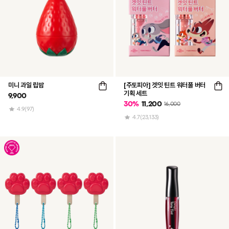
미니 과일 립밤
[주토피아] 겟잇 틴트 워터풀 버터
기획 세트
9,900
30
%
11,200
16,000
4.9
(97)
4.7
(23,133)