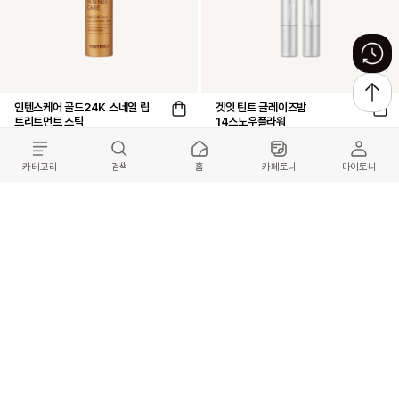
인텐스케어 골드24K 스네일 립
겟잇 틴트 글레이즈밤
트리트먼트 스틱
14스노우플라워
9,900
45
%
9,900
18,000
할인쿠폰 사용불가
1 Colors
카테고리
검색
홈
카페토니
마이토니
상세페이지 하단 유통기한 확인해주세요!
4.8
(3,250)