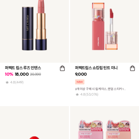
퍼펙트 립스 루즈 인텐스
퍼펙트립스 쇼킹립 틴트 미니
10
%
18,000
9,000
20,000
4.8
(449)
NEW
2개 이상 구매 시 립 케이스, 랜덤 스티커 1종 증정!
4.8
(53,076)