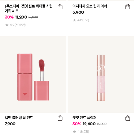
[주토피아] 겟잇 틴트 워터풀 시럽
이지터치 오토 립 라이너
기획 세트
5,900
30
%
11,200
16,000
4.8
(133)
4.9
(30,199)
벨벳 블러링 립 틴트
겟잇 틴트 플럼퍼
7,900
30
%
12,600
18,000
4.8
(231)