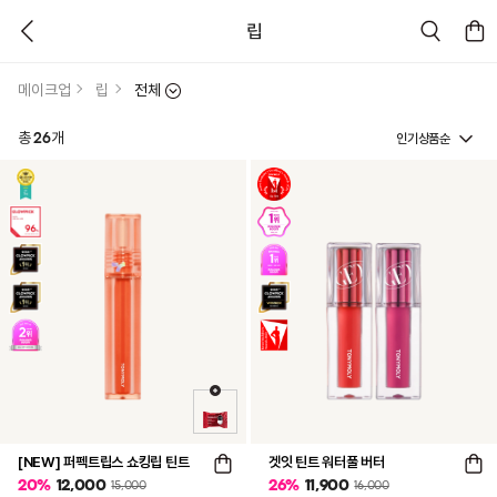
립
메이크업
립
전체
인기상품순
총
26
개
[NEW] 퍼펙트립스 쇼킹립 틴트
겟잇 틴트 워터풀 버터
20
%
12,000
26
%
11,900
15,000
16,000