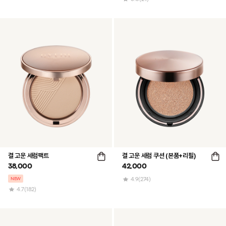
결 고운 세럼팩트
결 고운 세럼 쿠션 (본품+리필)
38,000
42,000
NEW
4.9
(274)
4.7
(182)