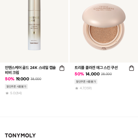
인텐스케어 골드 24K 스네일 캡슐
트리플 콜라겐 에그 스킨 쿠션
비비 크림
50
%
14,000
28,000
50
%
19,000
38,000
할인쿠폰 사용불가
할인쿠폰 사용불가
4.7
(159)
5.0
(84)