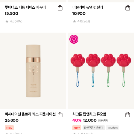
루미너스 퍼퓸 페이스 파우더
더블커버 듀얼 컨실러
15,500
10,900
4.8
(499)
4.8
(263)
비씨데이션 울트라 픽스 파운데이션
치크톤 립앤치크 듀오밤
23,800
40
%
12,000
20,000
NEW
NEW
할인쿠폰 사용불가
18 Colors