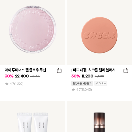
마이 루미너스 젤 글로우 쿠션
[퍼프 내장] 치크톤 젤리 블러셔
30
%
22,400
30
%
11,200
32,000
16,000
4.7
(1,229)
할인쿠폰 사용불가
10 Colors
4.7
(5,043)