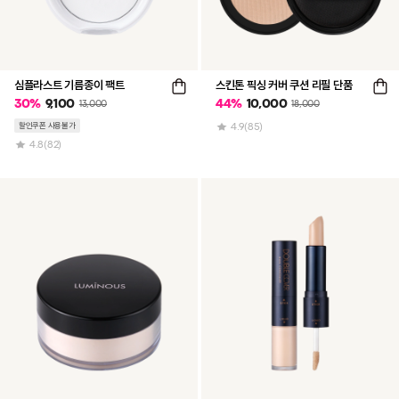
심플라스트 기름종이 팩트
스킨톤 픽싱 커버 쿠션 리필 단품
30
%
9,100
44
%
10,000
13,000
18,000
할인쿠폰 사용불가
4.9
(85)
4.8
(82)