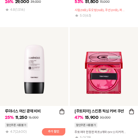
26
%
29,000
53
%
51,800
39,000
111,000
4.8
(1,516)
시럽 (13호), 듀오밤 (16호), 쿠션 (01호), 퍼프 3매, 도넛 팔레트 구성
5.0
(63)
루미너스 여신 광채 비비
[주토피아] 스킨톤 픽싱 커버 쿠션
25
%
11,250
47
%
15,900
15,000
30,000
할인쿠폰 사용불가
할인쿠폰 사용불가
4.7
(2,600)
주토피아 한정판 퍼프2개와 DIY 스티커까지 증정!
5.0
(29)