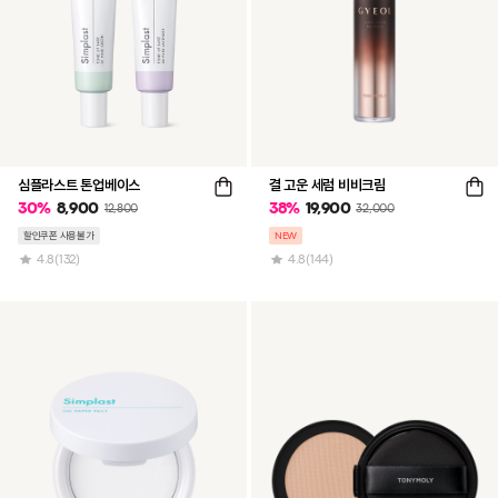
심플라스트 톤업베이스
결 고운 세럼 비비크림
30
%
8,900
38
%
19,900
12,800
32,000
할인쿠폰 사용불가
NEW
4.8
(132)
4.8
(144)