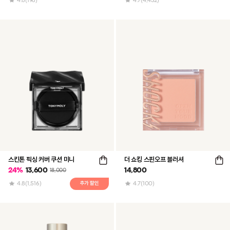
4.8
(198)
4.7
(4,432)
스킨톤 픽싱 커버 쿠션 미니
더 쇼킹 스핀오프 블러셔
24
%
13,600
14,800
18,000
4.8
(1,516)
4.7
(100)