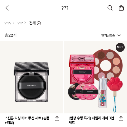
???
????
???
전체
인기상품순
총
22
개
SET
스킨톤 픽싱 커버 쿠션 세트 (본품
[한정 수량 특가] 데일리 메이크업
+리필)
세트